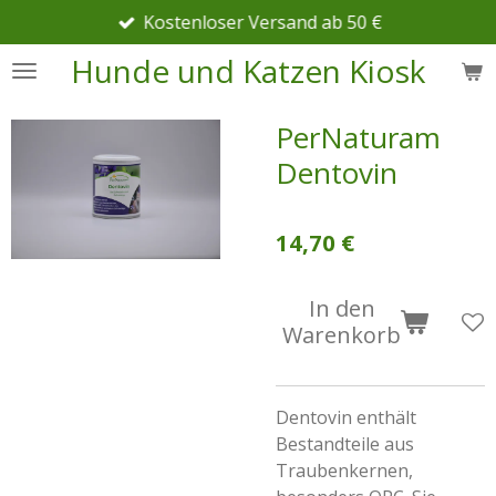
Kostenloser Versand ab 50 €
Zum
Hauptinhalt
Hunde und Katzen Kiosk
springen
PerNaturam
Dentovin
14,70 €
In den
Warenkorb
Dentovin enthält
Bestandteile aus
Traubenkernen,